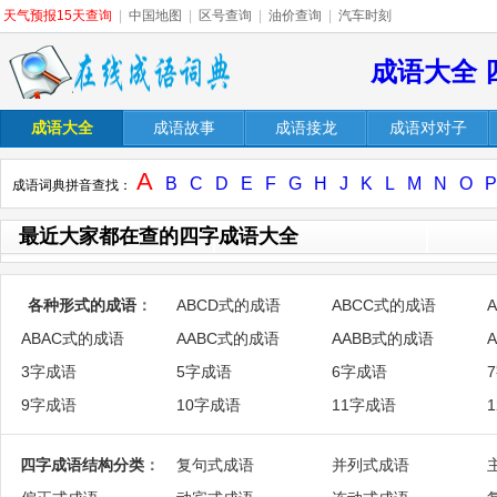
天气预报15天查询
|
中国地图
|
区号查询
|
油价查询
|
汽车时刻
成语大全 
成语大全
成语故事
成语接龙
成语对对子
A
B
C
D
E
F
G
H
J
K
L
M
N
O
P
成语词典拼音查找：
最近大家都在查的四字成语大全
各种形式的成语
：
ABCD式的成语
ABCC式的成语
ABAC式的成语
AABC式的成语
AABB式的成语
3字成语
5字成语
6字成语
9字成语
10字成语
11字成语
四字成语结构分类
：
复句式成语
并列式成语