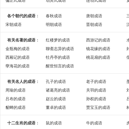
偏正式成语
动宾式成语
连动式成语
各个朝代的成语
：
春秋成语
唐朝成语
宋朝成语
明朝成语
晋朝成语
有关名著的成语
：
红楼梦的成语
西游记的成语
金瓶梅的成语
聊斋志异的成语
镜花缘的成语
西厢记的成语
牡丹亭的成语
桃花扇的成语
孽海花的成语
醒世恒言的成语
有关名人的成语
：
孔子的成语
老子的成语
周瑜的成语
诸葛亮的成语
关羽的成语
吕布的成语
赵云的成语
孙权的成语
貂蝉的成语
董卓的成语
贾宝玉的成语
十二生肖的成语
：
鼠的成语
牛的成语