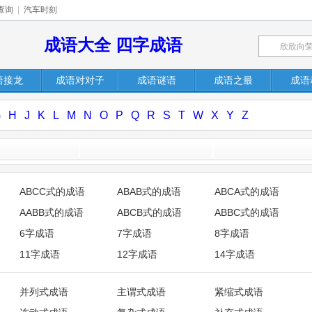
查询
|
汽车时刻
成语大全 四字成语
语接龙
成语对对子
成语谜语
成语之最
成语
G
H
J
K
L
M
N
O
P
Q
R
S
T
W
X
Y
Z
ABCC式的成语
ABAB式的成语
ABCA式的成语
AABB式的成语
ABCB式的成语
ABBC式的成语
6字成语
7字成语
8字成语
11字成语
12字成语
14字成语
并列式成语
主谓式成语
紧缩式成语