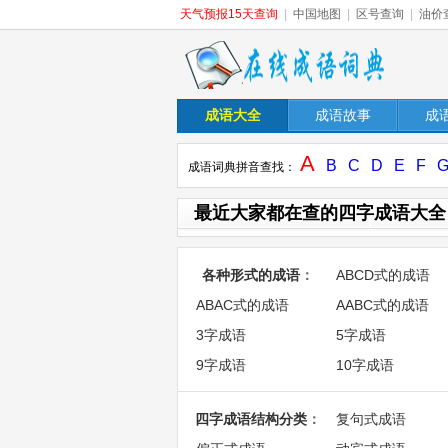
天气预报15天查询
|
中国地图
|
区号查询
|
油价
成语大全
成语故事
成
A
B
C
D
E
F
成语词典拼音查找：
最近大家都在查的四字成语大全
各种形式的成语
：
ABCD式的成语
ABAC式的成语
AABC式的成语
3字成语
5字成语
9字成语
10字成语
四字成语结构分类
：
复句式成语