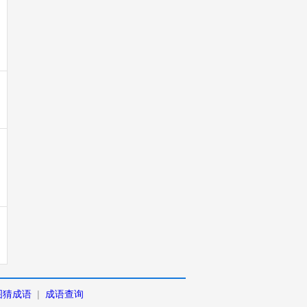
图猜成语
|
成语查询