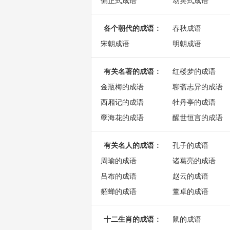
偏正式成语
动宾式成语
各个朝代的成语
：
春秋成语
宋朝成语
明朝成语
有关名著的成语
：
红楼梦的成语
金瓶梅的成语
聊斋志异的成语
西厢记的成语
牡丹亭的成语
孽海花的成语
醒世恒言的成语
有关名人的成语
：
孔子的成语
周瑜的成语
诸葛亮的成语
吕布的成语
赵云的成语
貂蝉的成语
董卓的成语
十二生肖的成语
：
鼠的成语