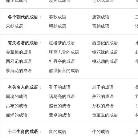
偏正式成语
动宾式成语
连动式成语
各个朝代的成语
：
春秋成语
唐朝成语
宋朝成语
明朝成语
晋朝成语
有关名著的成语
：
红楼梦的成语
西游记的成语
金瓶梅的成语
聊斋志异的成语
镜花缘的成语
西厢记的成语
牡丹亭的成语
桃花扇的成语
孽海花的成语
醒世恒言的成语
有关名人的成语
：
孔子的成语
老子的成语
周瑜的成语
诸葛亮的成语
关羽的成语
吕布的成语
赵云的成语
孙权的成语
貂蝉的成语
董卓的成语
贾宝玉的成语
十二生肖的成语
：
鼠的成语
牛的成语