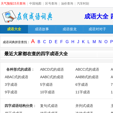
天气预报15天查询
|
中国地图
|
区号查询
|
油价查询
|
汽车时刻
成语大全 
成语大全
成语故事
成语接龙
成语对对子
A
B
C
D
E
F
G
H
J
K
L
M
N
O
P
成语词典拼音查找：
最近大家都在查的四字成语大全
各种形式的成语
：
ABCD式的成语
ABCC式的成语
ABAC式的成语
AABC式的成语
AABB式的成语
3字成语
5字成语
6字成语
9字成语
10字成语
11字成语
四字成语结构分类
：
复句式成语
并列式成语