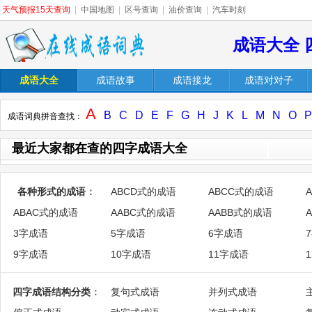
天气预报15天查询
|
中国地图
|
区号查询
|
油价查询
|
汽车时刻
成语大全 
成语大全
成语故事
成语接龙
成语对对子
A
B
C
D
E
F
G
H
J
K
L
M
N
O
P
成语词典拼音查找：
最近大家都在查的四字成语大全
各种形式的成语
：
ABCD式的成语
ABCC式的成语
ABAC式的成语
AABC式的成语
AABB式的成语
3字成语
5字成语
6字成语
9字成语
10字成语
11字成语
四字成语结构分类
：
复句式成语
并列式成语