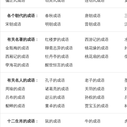
偏正式成语
动宾式成语
连动式成语
各个朝代的成语
：
春秋成语
唐朝成语
宋朝成语
明朝成语
晋朝成语
有关名著的成语
：
红楼梦的成语
西游记的成语
金瓶梅的成语
聊斋志异的成语
镜花缘的成语
西厢记的成语
牡丹亭的成语
桃花扇的成语
孽海花的成语
醒世恒言的成语
有关名人的成语
：
孔子的成语
老子的成语
周瑜的成语
诸葛亮的成语
关羽的成语
吕布的成语
赵云的成语
孙权的成语
貂蝉的成语
董卓的成语
贾宝玉的成语
十二生肖的成语
：
鼠的成语
牛的成语