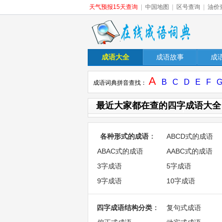
天气预报15天查询
|
中国地图
|
区号查询
|
油价
成语大全
成语故事
成
A
B
C
D
E
F
成语词典拼音查找：
最近大家都在查的四字成语大全
各种形式的成语
：
ABCD式的成语
ABAC式的成语
AABC式的成语
3字成语
5字成语
9字成语
10字成语
四字成语结构分类
：
复句式成语