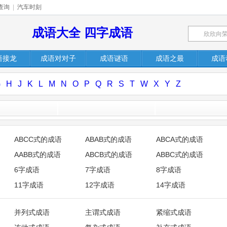
查询
|
汽车时刻
成语大全 四字成语
语接龙
成语对对子
成语谜语
成语之最
成语
G
H
J
K
L
M
N
O
P
Q
R
S
T
W
X
Y
Z
ABCC式的成语
ABAB式的成语
ABCA式的成语
AABB式的成语
ABCB式的成语
ABBC式的成语
6字成语
7字成语
8字成语
11字成语
12字成语
14字成语
并列式成语
主谓式成语
紧缩式成语