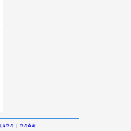
图猜成语
|
成语查询