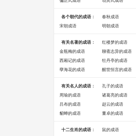
偏正式成语
动宾式成语
各个朝代的成语
：
春秋成语
宋朝成语
明朝成语
有关名著的成语
：
红楼梦的成语
金瓶梅的成语
聊斋志异的成语
西厢记的成语
牡丹亭的成语
孽海花的成语
醒世恒言的成语
有关名人的成语
：
孔子的成语
周瑜的成语
诸葛亮的成语
吕布的成语
赵云的成语
貂蝉的成语
董卓的成语
十二生肖的成语
：
鼠的成语