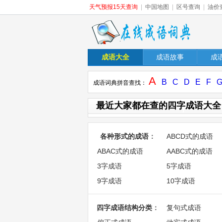
天气预报15天查询
|
中国地图
|
区号查询
|
油价
成语大全
成语故事
成
A
B
C
D
E
F
成语词典拼音查找：
最近大家都在查的四字成语大全
各种形式的成语
：
ABCD式的成语
ABAC式的成语
AABC式的成语
3字成语
5字成语
9字成语
10字成语
四字成语结构分类
：
复句式成语