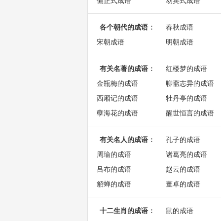
偏正式成语
动宾式成语
各个朝代的成语
：
春秋成语
宋朝成语
明朝成语
有关名著的成语
：
红楼梦的成语
金瓶梅的成语
聊斋志异的成语
西厢记的成语
牡丹亭的成语
孽海花的成语
醒世恒言的成语
有关名人的成语
：
孔子的成语
周瑜的成语
诸葛亮的成语
吕布的成语
赵云的成语
貂蝉的成语
董卓的成语
十二生肖的成语
：
鼠的成语