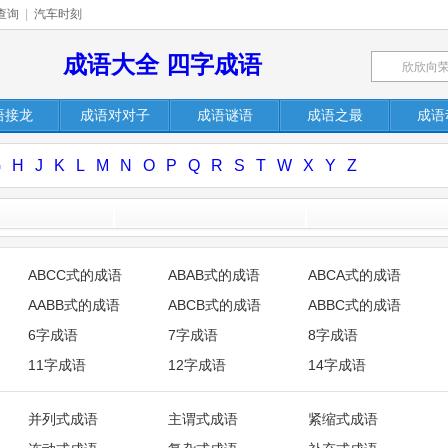
查询
|
汽车时刻
成语大全 四字成语
语接龙
成语对对子
成语谜语
成语之最
成语
G
H
J
K
L
M
N
O
P
Q
R
S
T
W
X
Y
Z
ABCC式的成语
ABAB式的成语
ABCA式的成语
AABB式的成语
ABCB式的成语
ABBC式的成语
6字成语
7字成语
8字成语
11字成语
12字成语
14字成语
并列式成语
主谓式成语
紧缩式成语