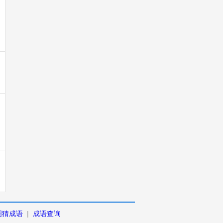
图猜成语
|
成语查询