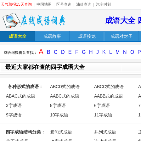
天气预报15天查询
|
中国地图
|
区号查询
|
油价查询
|
汽车时刻
成语大全 
成语大全
成语故事
成语接龙
成语对对子
A
B
C
D
E
F
G
H
J
K
L
M
N
O
P
成语词典拼音查找：
最近大家都在查的四字成语大全
各种形式的成语
：
ABCD式的成语
ABCC式的成语
ABAC式的成语
AABC式的成语
AABB式的成语
3字成语
5字成语
6字成语
9字成语
10字成语
11字成语
四字成语结构分类
：
复句式成语
并列式成语