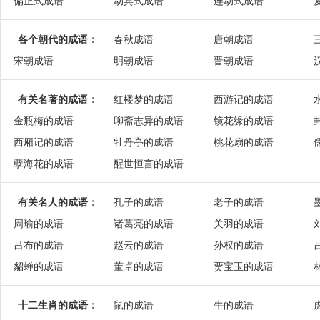
偏正式成语
动宾式成语
连动式成语
各个朝代的成语
：
春秋成语
唐朝成语
宋朝成语
明朝成语
晋朝成语
有关名著的成语
：
红楼梦的成语
西游记的成语
金瓶梅的成语
聊斋志异的成语
镜花缘的成语
西厢记的成语
牡丹亭的成语
桃花扇的成语
孽海花的成语
醒世恒言的成语
有关名人的成语
：
孔子的成语
老子的成语
周瑜的成语
诸葛亮的成语
关羽的成语
吕布的成语
赵云的成语
孙权的成语
貂蝉的成语
董卓的成语
贾宝玉的成语
十二生肖的成语
：
鼠的成语
牛的成语