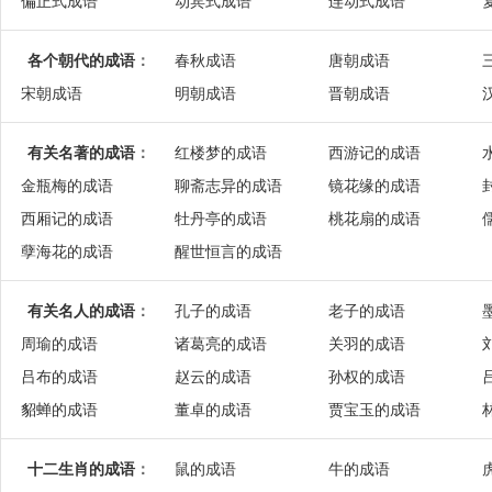
偏正式成语
动宾式成语
连动式成语
各个朝代的成语
：
春秋成语
唐朝成语
宋朝成语
明朝成语
晋朝成语
有关名著的成语
：
红楼梦的成语
西游记的成语
金瓶梅的成语
聊斋志异的成语
镜花缘的成语
西厢记的成语
牡丹亭的成语
桃花扇的成语
孽海花的成语
醒世恒言的成语
有关名人的成语
：
孔子的成语
老子的成语
周瑜的成语
诸葛亮的成语
关羽的成语
吕布的成语
赵云的成语
孙权的成语
貂蝉的成语
董卓的成语
贾宝玉的成语
十二生肖的成语
：
鼠的成语
牛的成语