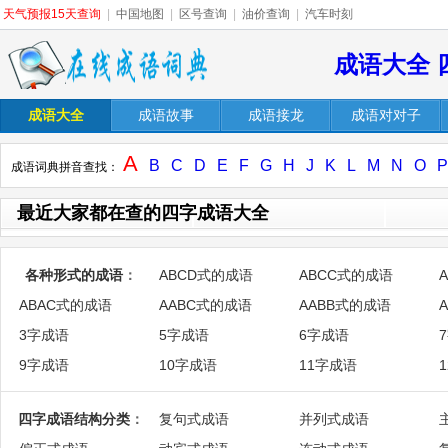
天气预报15天查询
|
中国地图
|
区号查询
|
油价查询
|
汽车时刻
成语大全 
成语大全
成语故事
成语接龙
成语对对子
A
B
C
D
E
F
G
H
J
K
L
M
N
O
P
成语词典拼音查找：
最近大家都在查的四字成语大全
各种形式的成语
：
ABCD式的成语
ABCC式的成语
ABAC式的成语
AABC式的成语
AABB式的成语
3字成语
5字成语
6字成语
9字成语
10字成语
11字成语
四字成语结构分类
：
复句式成语
并列式成语