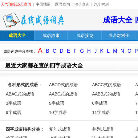
天气预报15天查询
|
中国地图
|
区号查询
|
油价查询
|
汽车时刻
成语大全 
成语大全
成语故事
成语接龙
成语对对子
A
B
C
D
E
F
G
H
J
K
L
M
N
O
P
成语词典拼音查找：
最近大家都在查的四字成语大全
各种形式的成语
：
ABCD式的成语
ABCC式的成语
ABAC式的成语
AABC式的成语
AABB式的成语
3字成语
5字成语
6字成语
9字成语
10字成语
11字成语
四字成语结构分类
：
复句式成语
并列式成语