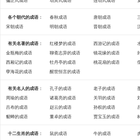
偏正式成语
动宾式成语
连动式成语
各个朝代的成语
：
春秋成语
唐朝成语
宋朝成语
明朝成语
晋朝成语
有关名著的成语
：
红楼梦的成语
西游记的成语
金瓶梅的成语
聊斋志异的成语
镜花缘的成语
西厢记的成语
牡丹亭的成语
桃花扇的成语
孽海花的成语
醒世恒言的成语
有关名人的成语
：
孔子的成语
老子的成语
周瑜的成语
诸葛亮的成语
关羽的成语
吕布的成语
赵云的成语
孙权的成语
貂蝉的成语
董卓的成语
贾宝玉的成语
十二生肖的成语
：
鼠的成语
牛的成语