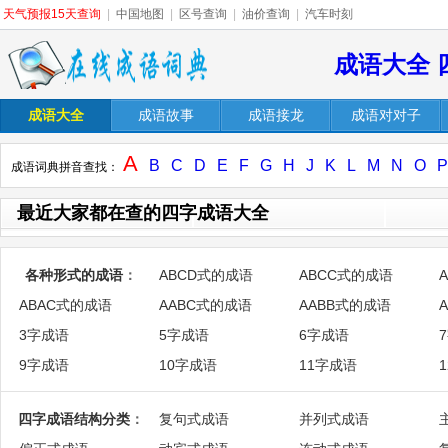
天气预报15天查询
|
中国地图
|
区号查询
|
油价查询
|
汽车时刻
成语大全 
成语大全
成语故事
成语接龙
成语对对子
A
B
C
D
E
F
G
H
J
K
L
M
N
O
P
成语词典拼音查找：
最近大家都在查的四字成语大全
各种形式的成语
：
ABCD式的成语
ABCC式的成语
ABAC式的成语
AABC式的成语
AABB式的成语
3字成语
5字成语
6字成语
9字成语
10字成语
11字成语
四字成语结构分类
：
复句式成语
并列式成语