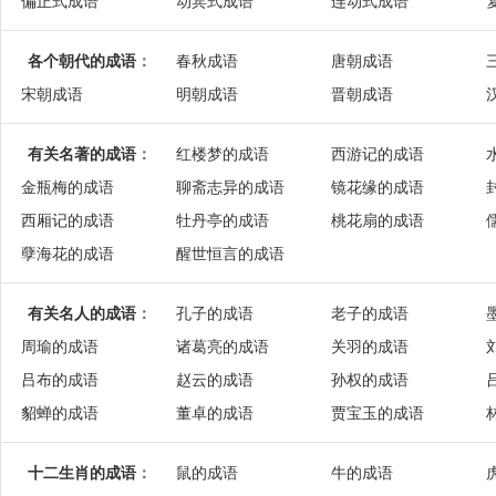
偏正式成语
动宾式成语
连动式成语
各个朝代的成语
：
春秋成语
唐朝成语
宋朝成语
明朝成语
晋朝成语
有关名著的成语
：
红楼梦的成语
西游记的成语
金瓶梅的成语
聊斋志异的成语
镜花缘的成语
西厢记的成语
牡丹亭的成语
桃花扇的成语
孽海花的成语
醒世恒言的成语
有关名人的成语
：
孔子的成语
老子的成语
周瑜的成语
诸葛亮的成语
关羽的成语
吕布的成语
赵云的成语
孙权的成语
貂蝉的成语
董卓的成语
贾宝玉的成语
十二生肖的成语
：
鼠的成语
牛的成语