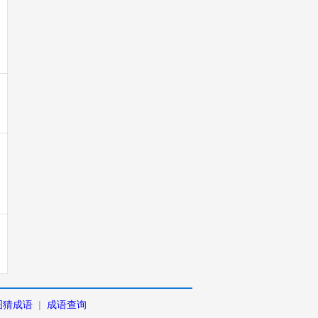
图猜成语
|
成语查询