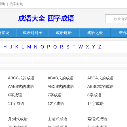
查询
|
汽车时刻
成语大全 四字成语
语接龙
成语对对子
成语谜语
成语之最
成语
G
H
J
K
L
M
N
O
P
Q
R
S
T
W
X
Y
Z
ABCC式的成语
ABAB式的成语
ABCA式的成语
AABB式的成语
ABCB式的成语
ABBC式的成语
6字成语
7字成语
8字成语
11字成语
12字成语
14字成语
并列式成语
主谓式成语
紧缩式成语