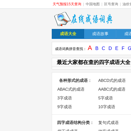
天气预报15天查询
|
中国地图
|
区号查询
|
油价
成语大全
成语故事
成
A
B
C
D
E
F
成语词典拼音查找：
最近大家都在查的四字成语大全
各种形式的成语
：
ABCD式的成语
ABAC式的成语
AABC式的成语
3字成语
5字成语
9字成语
10字成语
四字成语结构分类
：
复句式成语