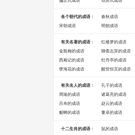
偏正式成语
动宾式成语
各个朝代的成语
：
春秋成语
宋朝成语
明朝成语
有关名著的成语
：
红楼梦的成语
金瓶梅的成语
聊斋志异的成语
西厢记的成语
牡丹亭的成语
孽海花的成语
醒世恒言的成语
有关名人的成语
：
孔子的成语
周瑜的成语
诸葛亮的成语
吕布的成语
赵云的成语
貂蝉的成语
董卓的成语
十二生肖的成语
：
鼠的成语