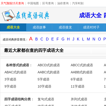
天气预报15天查询
|
中国地图
|
区号查询
|
油价查询
|
汽车时刻
成语大全 
成语大全
成语故事
成语接龙
成语对对子
A
B
C
D
E
F
G
H
J
K
L
M
N
O
P
成语词典拼音查找：
最近大家都在查的四字成语大全
各种形式的成语
：
ABCD式的成语
ABCC式的成语
ABAC式的成语
AABC式的成语
AABB式的成语
3字成语
5字成语
6字成语
9字成语
10字成语
11字成语
四字成语结构分类
：
复句式成语
并列式成语