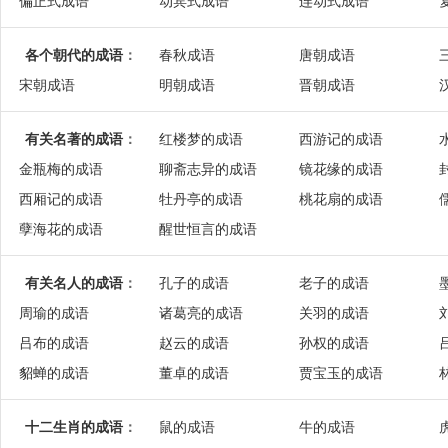
偏正式成语
动宾式成语
连动式成语
各个朝代的成语
：
春秋成语
唐朝成语
宋朝成语
明朝成语
晋朝成语
有关名著的成语
：
红楼梦的成语
西游记的成语
金瓶梅的成语
聊斋志异的成语
镜花缘的成语
西厢记的成语
牡丹亭的成语
桃花扇的成语
孽海花的成语
醒世恒言的成语
有关名人的成语
：
孔子的成语
老子的成语
周瑜的成语
诸葛亮的成语
关羽的成语
吕布的成语
赵云的成语
孙权的成语
貂蝉的成语
董卓的成语
贾宝玉的成语
十二生肖的成语
：
鼠的成语
牛的成语