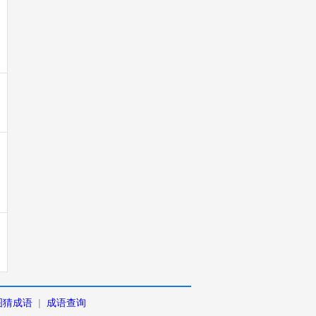
图猜成语
|
成语查询