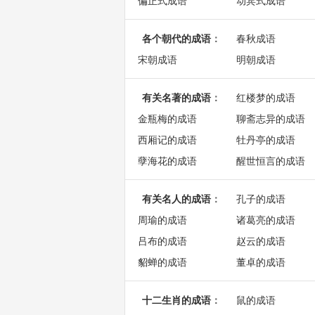
偏正式成语
动宾式成语
各个朝代的成语
：
春秋成语
宋朝成语
明朝成语
有关名著的成语
：
红楼梦的成语
金瓶梅的成语
聊斋志异的成语
西厢记的成语
牡丹亭的成语
孽海花的成语
醒世恒言的成语
有关名人的成语
：
孔子的成语
周瑜的成语
诸葛亮的成语
吕布的成语
赵云的成语
貂蝉的成语
董卓的成语
十二生肖的成语
：
鼠的成语