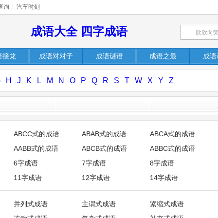
查询
|
汽车时刻
成语大全 四字成语
语接龙
成语对对子
成语谜语
成语之最
成语
G
H
J
K
L
M
N
O
P
Q
R
S
T
W
X
Y
Z
ABCC式的成语
ABAB式的成语
ABCA式的成语
AABB式的成语
ABCB式的成语
ABBC式的成语
6字成语
7字成语
8字成语
11字成语
12字成语
14字成语
并列式成语
主谓式成语
紧缩式成语