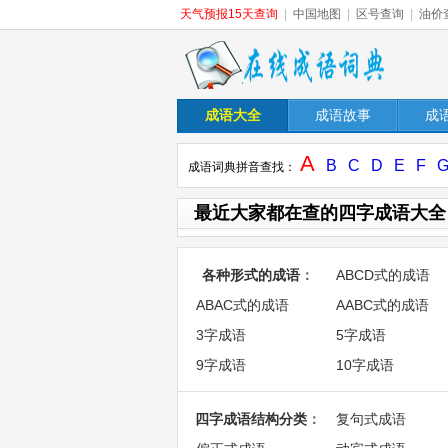
天气预报15天查询
|
中国地图
|
区号查询
|
油价
成语大全
成语故事
成
A
B
C
D
E
F
成语词典拼音查找：
最近大家都在查的四字成语大全
各种形式的成语
：
ABCD式的成语
ABAC式的成语
AABC式的成语
3字成语
5字成语
9字成语
10字成语
四字成语结构分类
：
复句式成语