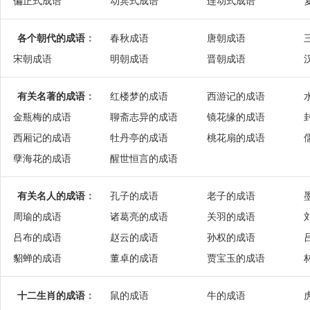
偏正式成语
动宾式成语
连动式成语
各个朝代的成语
：
春秋成语
唐朝成语
宋朝成语
明朝成语
晋朝成语
有关名著的成语
：
红楼梦的成语
西游记的成语
金瓶梅的成语
聊斋志异的成语
镜花缘的成语
西厢记的成语
牡丹亭的成语
桃花扇的成语
孽海花的成语
醒世恒言的成语
有关名人的成语
：
孔子的成语
老子的成语
周瑜的成语
诸葛亮的成语
关羽的成语
吕布的成语
赵云的成语
孙权的成语
貂蝉的成语
董卓的成语
贾宝玉的成语
十二生肖的成语
：
鼠的成语
牛的成语