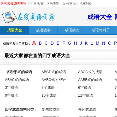
天气预报15天查询
|
中国地图
|
区号查询
|
油价查询
|
汽车时刻
成语大全 
成语大全
成语故事
成语接龙
成语对对子
A
B
C
D
E
F
G
H
J
K
L
M
N
O
P
成语词典拼音查找：
最近大家都在查的四字成语大全
各种形式的成语
：
ABCD式的成语
ABCC式的成语
ABAC式的成语
AABC式的成语
AABB式的成语
3字成语
5字成语
6字成语
9字成语
10字成语
11字成语
四字成语结构分类
：
复句式成语
并列式成语