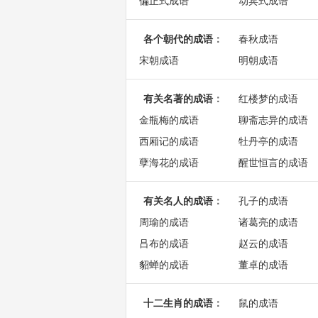
偏正式成语
动宾式成语
各个朝代的成语
：
春秋成语
宋朝成语
明朝成语
有关名著的成语
：
红楼梦的成语
金瓶梅的成语
聊斋志异的成语
西厢记的成语
牡丹亭的成语
孽海花的成语
醒世恒言的成语
有关名人的成语
：
孔子的成语
周瑜的成语
诸葛亮的成语
吕布的成语
赵云的成语
貂蝉的成语
董卓的成语
十二生肖的成语
：
鼠的成语