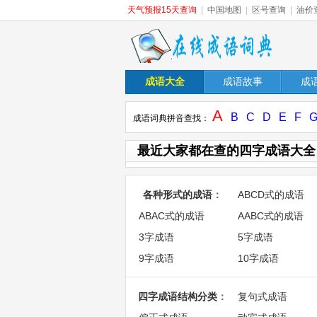
天气预报15天查询
|
中国地图
|
区号查询
|
油价
成语大全
成语故事
成
A
B
C
D
E
F
成语词典拼音查找：
最近大家都在查的四字成语大全
各种形式的成语
：
ABCD式的成语
ABAC式的成语
AABC式的成语
3字成语
5字成语
9字成语
10字成语
四字成语结构分类
：
复句式成语