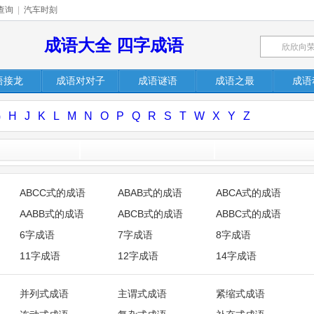
查询
|
汽车时刻
成语大全 四字成语
语接龙
成语对对子
成语谜语
成语之最
成语
G
H
J
K
L
M
N
O
P
Q
R
S
T
W
X
Y
Z
ABCC式的成语
ABAB式的成语
ABCA式的成语
AABB式的成语
ABCB式的成语
ABBC式的成语
6字成语
7字成语
8字成语
11字成语
12字成语
14字成语
并列式成语
主谓式成语
紧缩式成语