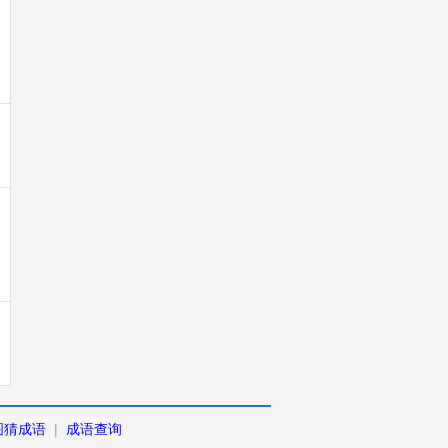
图猜成语
|
成语查询