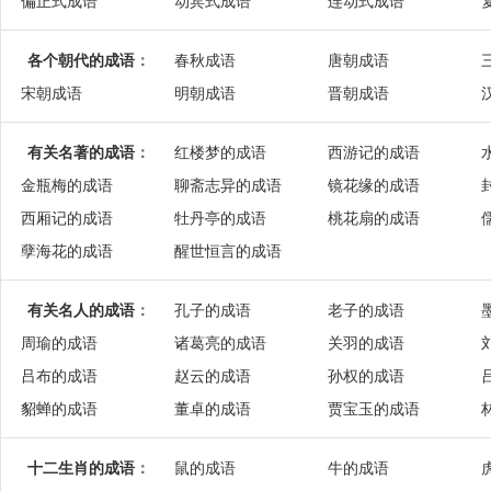
偏正式成语
动宾式成语
连动式成语
各个朝代的成语
：
春秋成语
唐朝成语
宋朝成语
明朝成语
晋朝成语
有关名著的成语
：
红楼梦的成语
西游记的成语
金瓶梅的成语
聊斋志异的成语
镜花缘的成语
西厢记的成语
牡丹亭的成语
桃花扇的成语
孽海花的成语
醒世恒言的成语
有关名人的成语
：
孔子的成语
老子的成语
周瑜的成语
诸葛亮的成语
关羽的成语
吕布的成语
赵云的成语
孙权的成语
貂蝉的成语
董卓的成语
贾宝玉的成语
十二生肖的成语
：
鼠的成语
牛的成语