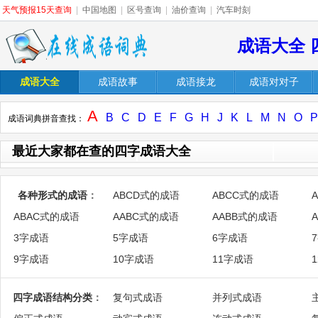
天气预报15天查询
|
中国地图
|
区号查询
|
油价查询
|
汽车时刻
成语大全 
成语大全
成语故事
成语接龙
成语对对子
A
B
C
D
E
F
G
H
J
K
L
M
N
O
P
成语词典拼音查找：
最近大家都在查的四字成语大全
各种形式的成语
：
ABCD式的成语
ABCC式的成语
ABAC式的成语
AABC式的成语
AABB式的成语
3字成语
5字成语
6字成语
9字成语
10字成语
11字成语
四字成语结构分类
：
复句式成语
并列式成语