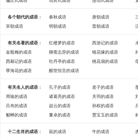
偏正式成语
动宾式成语
连动式成语
各个朝代的成语
：
春秋成语
唐朝成语
宋朝成语
明朝成语
晋朝成语
有关名著的成语
：
红楼梦的成语
西游记的成语
金瓶梅的成语
聊斋志异的成语
镜花缘的成语
西厢记的成语
牡丹亭的成语
桃花扇的成语
孽海花的成语
醒世恒言的成语
有关名人的成语
：
孔子的成语
老子的成语
周瑜的成语
诸葛亮的成语
关羽的成语
吕布的成语
赵云的成语
孙权的成语
貂蝉的成语
董卓的成语
贾宝玉的成语
十二生肖的成语
：
鼠的成语
牛的成语