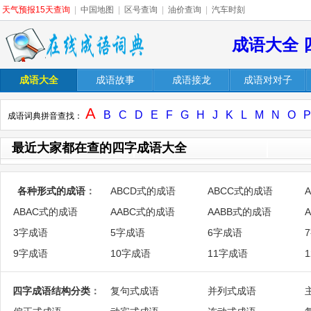
天气预报15天查询
|
中国地图
|
区号查询
|
油价查询
|
汽车时刻
成语大全 
成语大全
成语故事
成语接龙
成语对对子
A
B
C
D
E
F
G
H
J
K
L
M
N
O
P
成语词典拼音查找：
最近大家都在查的四字成语大全
各种形式的成语
：
ABCD式的成语
ABCC式的成语
ABAC式的成语
AABC式的成语
AABB式的成语
3字成语
5字成语
6字成语
9字成语
10字成语
11字成语
四字成语结构分类
：
复句式成语
并列式成语