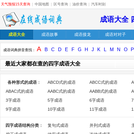
天气预报15天查询
|
中国地图
|
区号查询
|
油价查询
|
汽车时刻
成语大全 
成语大全
成语故事
成语接龙
成语对对子
A
B
C
D
E
F
G
H
J
K
L
M
N
O
P
成语词典拼音查找：
最近大家都在查的四字成语大全
各种形式的成语
：
ABCD式的成语
ABCC式的成语
ABAC式的成语
AABC式的成语
AABB式的成语
3字成语
5字成语
6字成语
9字成语
10字成语
11字成语
四字成语结构分类
：
复句式成语
并列式成语