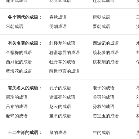
偏正式成语
动宾式成语
连动式成语
各个朝代的成语
：
春秋成语
唐朝成语
宋朝成语
明朝成语
晋朝成语
有关名著的成语
：
红楼梦的成语
西游记的成语
金瓶梅的成语
聊斋志异的成语
镜花缘的成语
西厢记的成语
牡丹亭的成语
桃花扇的成语
孽海花的成语
醒世恒言的成语
有关名人的成语
：
孔子的成语
老子的成语
周瑜的成语
诸葛亮的成语
关羽的成语
吕布的成语
赵云的成语
孙权的成语
貂蝉的成语
董卓的成语
贾宝玉的成语
十二生肖的成语
：
鼠的成语
牛的成语