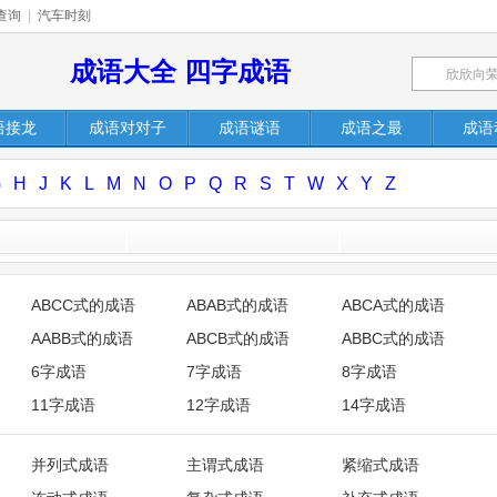
查询
|
汽车时刻
成语大全 四字成语
语接龙
成语对对子
成语谜语
成语之最
成语
G
H
J
K
L
M
N
O
P
Q
R
S
T
W
X
Y
Z
ABCC式的成语
ABAB式的成语
ABCA式的成语
AABB式的成语
ABCB式的成语
ABBC式的成语
6字成语
7字成语
8字成语
11字成语
12字成语
14字成语
并列式成语
主谓式成语
紧缩式成语