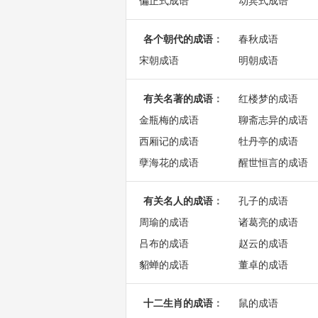
偏正式成语
动宾式成语
各个朝代的成语
：
春秋成语
宋朝成语
明朝成语
有关名著的成语
：
红楼梦的成语
金瓶梅的成语
聊斋志异的成语
西厢记的成语
牡丹亭的成语
孽海花的成语
醒世恒言的成语
有关名人的成语
：
孔子的成语
周瑜的成语
诸葛亮的成语
吕布的成语
赵云的成语
貂蝉的成语
董卓的成语
十二生肖的成语
：
鼠的成语