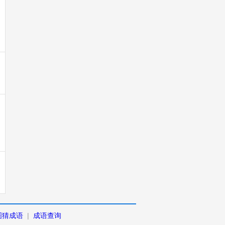
图猜成语
|
成语查询