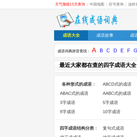
天气预报15天查询
|
中国地图
|
区号查询
|
油价
成语大全
成语故事
成
A
B
C
D
E
F
成语词典拼音查找：
最近大家都在查的四字成语大全
各种形式的成语
：
ABCD式的成语
ABAC式的成语
AABC式的成语
3字成语
5字成语
9字成语
10字成语
四字成语结构分类
：
复句式成语