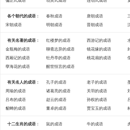
偏正式成语
动宾式成语
连动式成语
各个朝代的成语
：
春秋成语
唐朝成语
宋朝成语
明朝成语
晋朝成语
有关名著的成语
：
红楼梦的成语
西游记的成语
金瓶梅的成语
聊斋志异的成语
镜花缘的成语
西厢记的成语
牡丹亭的成语
桃花扇的成语
孽海花的成语
醒世恒言的成语
有关名人的成语
：
孔子的成语
老子的成语
周瑜的成语
诸葛亮的成语
关羽的成语
吕布的成语
赵云的成语
孙权的成语
貂蝉的成语
董卓的成语
贾宝玉的成语
十二生肖的成语
：
鼠的成语
牛的成语