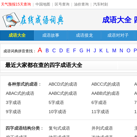
天气预报15天查询
|
中国地图
|
区号查询
|
油价查询
|
汽车时刻
成语大全 
成语大全
成语故事
成语接龙
成语对对子
A
B
C
D
E
F
G
H
J
K
L
M
N
O
P
成语词典拼音查找：
最近大家都在查的四字成语大全
各种形式的成语
：
ABCD式的成语
ABCC式的成语
ABAC式的成语
AABC式的成语
AABB式的成语
3字成语
5字成语
6字成语
9字成语
10字成语
11字成语
四字成语结构分类
：
复句式成语
并列式成语