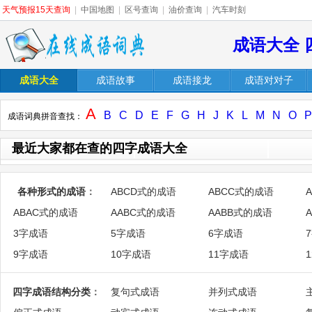
天气预报15天查询
|
中国地图
|
区号查询
|
油价查询
|
汽车时刻
成语大全 
成语大全
成语故事
成语接龙
成语对对子
A
B
C
D
E
F
G
H
J
K
L
M
N
O
P
成语词典拼音查找：
最近大家都在查的四字成语大全
各种形式的成语
：
ABCD式的成语
ABCC式的成语
ABAC式的成语
AABC式的成语
AABB式的成语
3字成语
5字成语
6字成语
9字成语
10字成语
11字成语
四字成语结构分类
：
复句式成语
并列式成语