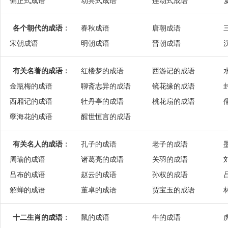
偏正式成语
动宾式成语
连动式成语
各个朝代的成语
：
春秋成语
唐朝成语
宋朝成语
明朝成语
晋朝成语
有关名著的成语
：
红楼梦的成语
西游记的成语
金瓶梅的成语
聊斋志异的成语
镜花缘的成语
西厢记的成语
牡丹亭的成语
桃花扇的成语
孽海花的成语
醒世恒言的成语
有关名人的成语
：
孔子的成语
老子的成语
周瑜的成语
诸葛亮的成语
关羽的成语
吕布的成语
赵云的成语
孙权的成语
貂蝉的成语
董卓的成语
贾宝玉的成语
十二生肖的成语
：
鼠的成语
牛的成语