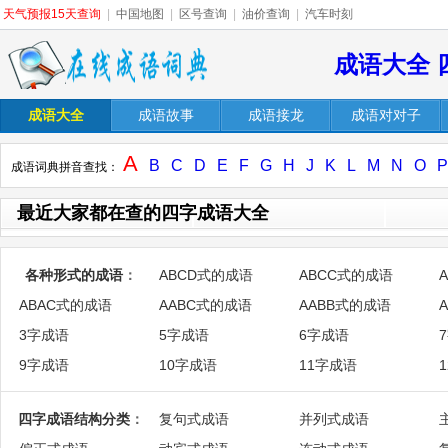
天气预报15天查询
|
中国地图
|
区号查询
|
油价查询
|
汽车时刻
成语大全 
成语大全
成语故事
成语接龙
成语对对子
A
B
C
D
E
F
G
H
J
K
L
M
N
O
P
成语词典拼音查找：
最近大家都在查的四字成语大全
各种形式的成语
：
ABCD式的成语
ABCC式的成语
ABAC式的成语
AABC式的成语
AABB式的成语
3字成语
5字成语
6字成语
9字成语
10字成语
11字成语
四字成语结构分类
：
复句式成语
并列式成语