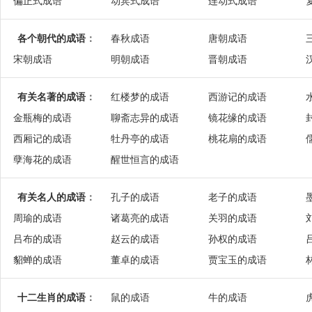
偏正式成语
动宾式成语
连动式成语
各个朝代的成语
：
春秋成语
唐朝成语
宋朝成语
明朝成语
晋朝成语
有关名著的成语
：
红楼梦的成语
西游记的成语
金瓶梅的成语
聊斋志异的成语
镜花缘的成语
西厢记的成语
牡丹亭的成语
桃花扇的成语
孽海花的成语
醒世恒言的成语
有关名人的成语
：
孔子的成语
老子的成语
周瑜的成语
诸葛亮的成语
关羽的成语
吕布的成语
赵云的成语
孙权的成语
貂蝉的成语
董卓的成语
贾宝玉的成语
十二生肖的成语
：
鼠的成语
牛的成语