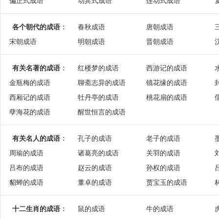
偏正式成语
动宾式成语
连动式成语
各个朝代的成语
：
春秋成语
唐朝成语
宋朝成语
明朝成语
晋朝成语
有关名著的成语
：
红楼梦的成语
西游记的成语
金瓶梅的成语
聊斋志异的成语
镜花缘的成语
西厢记的成语
牡丹亭的成语
桃花扇的成语
孽海花的成语
醒世恒言的成语
有关名人的成语
：
孔子的成语
老子的成语
周瑜的成语
诸葛亮的成语
关羽的成语
吕布的成语
赵云的成语
孙权的成语
貂蝉的成语
董卓的成语
贾宝玉的成语
十二生肖的成语
：
鼠的成语
牛的成语