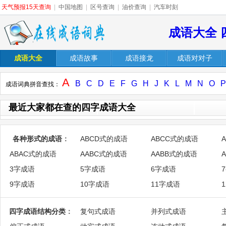
天气预报15天查询
|
中国地图
|
区号查询
|
油价查询
|
汽车时刻
成语大全 
成语大全
成语故事
成语接龙
成语对对子
A
B
C
D
E
F
G
H
J
K
L
M
N
O
P
成语词典拼音查找：
最近大家都在查的四字成语大全
各种形式的成语
：
ABCD式的成语
ABCC式的成语
ABAC式的成语
AABC式的成语
AABB式的成语
3字成语
5字成语
6字成语
9字成语
10字成语
11字成语
四字成语结构分类
：
复句式成语
并列式成语