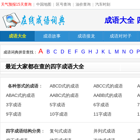
天气预报15天查询
|
中国地图
|
区号查询
|
油价查询
|
汽车时刻
成语大全 
成语大全
成语故事
成语接龙
成语对对子
A
B
C
D
E
F
G
H
J
K
L
M
N
O
P
成语词典拼音查找：
最近大家都在查的四字成语大全
各种形式的成语
：
ABCD式的成语
ABCC式的成语
ABAC式的成语
AABC式的成语
AABB式的成语
3字成语
5字成语
6字成语
9字成语
10字成语
11字成语
四字成语结构分类
：
复句式成语
并列式成语