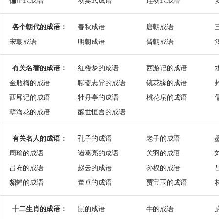
偏正式成语
动宾式成语
连动式成语
各个朝代的成语
：
春秋成语
唐朝成语
宋朝成语
明朝成语
晋朝成语
有关名著的成语
：
红楼梦的成语
西游记的成语
金瓶梅的成语
聊斋志异的成语
镜花缘的成语
西厢记的成语
牡丹亭的成语
桃花扇的成语
孽海花的成语
醒世恒言的成语
有关名人的成语
：
孔子的成语
老子的成语
周瑜的成语
诸葛亮的成语
关羽的成语
吕布的成语
赵云的成语
孙权的成语
貂蝉的成语
董卓的成语
贾宝玉的成语
十二生肖的成语
：
鼠的成语
牛的成语