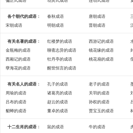
偏正式成语
动宾式成语
连动式成语
各个朝代的成语
：
春秋成语
唐朝成语
宋朝成语
明朝成语
晋朝成语
有关名著的成语
：
红楼梦的成语
西游记的成语
金瓶梅的成语
聊斋志异的成语
镜花缘的成语
西厢记的成语
牡丹亭的成语
桃花扇的成语
孽海花的成语
醒世恒言的成语
有关名人的成语
：
孔子的成语
老子的成语
周瑜的成语
诸葛亮的成语
关羽的成语
吕布的成语
赵云的成语
孙权的成语
貂蝉的成语
董卓的成语
贾宝玉的成语
十二生肖的成语
：
鼠的成语
牛的成语