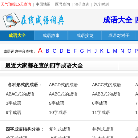
天气预报15天查询
|
中国地图
|
区号查询
|
油价查询
|
汽车时刻
成语大全 
成语大全
成语故事
成语接龙
成语对对子
A
B
C
D
E
F
G
H
J
K
L
M
N
O
P
成语词典拼音查找：
最近大家都在查的四字成语大全
各种形式的成语
：
ABCD式的成语
ABCC式的成语
ABAC式的成语
AABC式的成语
AABB式的成语
3字成语
5字成语
6字成语
9字成语
10字成语
11字成语
四字成语结构分类
：
复句式成语
并列式成语