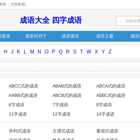
查询
|
汽车时刻
成语大全 四字成语
语接龙
成语对对子
成语谜语
成语之最
成语
G
H
J
K
L
M
N
O
P
Q
R
S
T
W
X
Y
Z
ABCC式的成语
ABAB式的成语
ABCA式的成语
AABB式的成语
ABCB式的成语
ABBC式的成语
6字成语
7字成语
8字成语
11字成语
12字成语
14字成语
并列式成语
主谓式成语
紧缩式成语