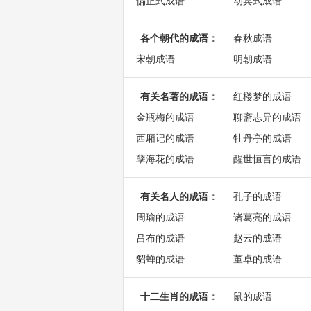
偏正式成语
动宾式成语
各个朝代的成语
：
春秋成语
宋朝成语
明朝成语
有关名著的成语
：
红楼梦的成语
金瓶梅的成语
聊斋志异的成语
西厢记的成语
牡丹亭的成语
孽海花的成语
醒世恒言的成语
有关名人的成语
：
孔子的成语
周瑜的成语
诸葛亮的成语
吕布的成语
赵云的成语
貂蝉的成语
董卓的成语
十二生肖的成语
：
鼠的成语