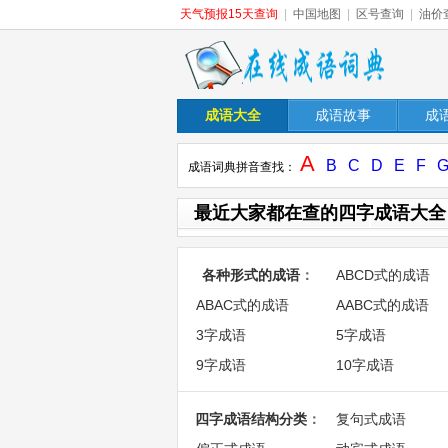
天气预报15天查询
|
中国地图
|
区号查询
|
油价
成语大全
成语故事
成
A
B
C
D
E
F
成语词典拼音查找：
最近大家都在查的四字成语大全
各种形式的成语
：
ABCD式的成语
ABAC式的成语
AABC式的成语
3字成语
5字成语
9字成语
10字成语
四字成语结构分类
：
复句式成语