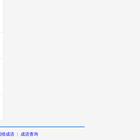
图猜成语
|
成语查询