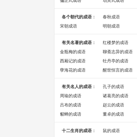
偏正式成语
动宾式成语
各个朝代的成语
：
春秋成语
宋朝成语
明朝成语
有关名著的成语
：
红楼梦的成语
金瓶梅的成语
聊斋志异的成语
西厢记的成语
牡丹亭的成语
孽海花的成语
醒世恒言的成语
有关名人的成语
：
孔子的成语
周瑜的成语
诸葛亮的成语
吕布的成语
赵云的成语
貂蝉的成语
董卓的成语
十二生肖的成语
：
鼠的成语