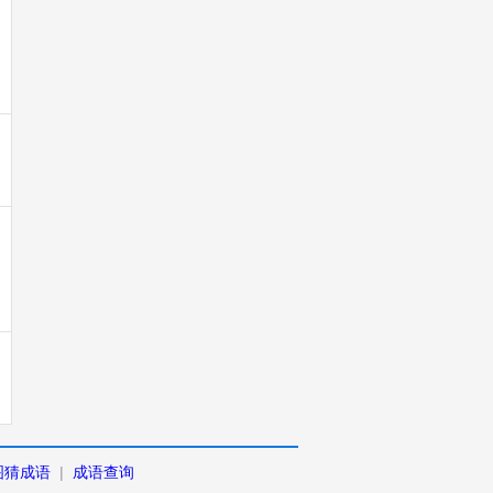
图猜成语
|
成语查询