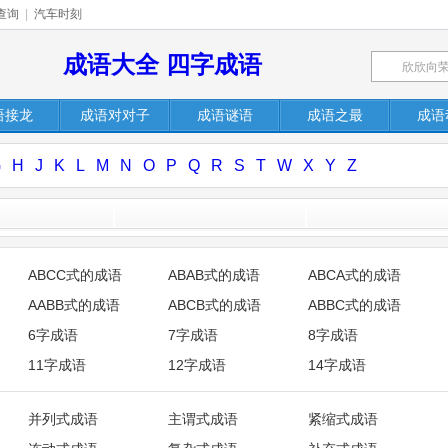
查询
|
汽车时刻
成语大全 四字成语
语接龙
成语对对子
成语谜语
成语之最
成语
G
H
J
K
L
M
N
O
P
Q
R
S
T
W
X
Y
Z
ABCC式的成语
ABAB式的成语
ABCA式的成语
AABB式的成语
ABCB式的成语
ABBC式的成语
6字成语
7字成语
8字成语
11字成语
12字成语
14字成语
并列式成语
主谓式成语
紧缩式成语