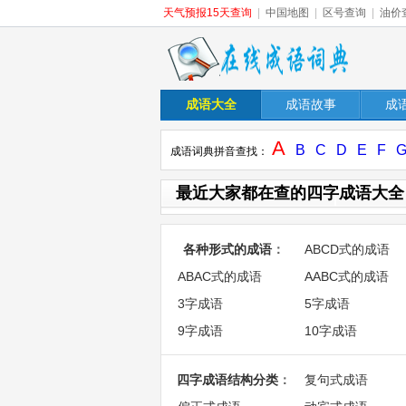
天气预报15天查询
|
中国地图
|
区号查询
|
油价
成语大全
成语故事
成
A
B
C
D
E
F
成语词典拼音查找：
最近大家都在查的四字成语大全
各种形式的成语
：
ABCD式的成语
ABAC式的成语
AABC式的成语
3字成语
5字成语
9字成语
10字成语
四字成语结构分类
：
复句式成语