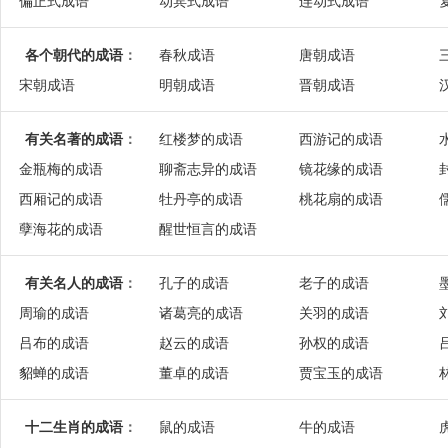
偏正式成语
动宾式成语
连动式成语
各个朝代的成语
：
春秋成语
唐朝成语
宋朝成语
明朝成语
晋朝成语
有关名著的成语
：
红楼梦的成语
西游记的成语
金瓶梅的成语
聊斋志异的成语
镜花缘的成语
西厢记的成语
牡丹亭的成语
桃花扇的成语
孽海花的成语
醒世恒言的成语
有关名人的成语
：
孔子的成语
老子的成语
周瑜的成语
诸葛亮的成语
关羽的成语
吕布的成语
赵云的成语
孙权的成语
貂蝉的成语
董卓的成语
贾宝玉的成语
十二生肖的成语
：
鼠的成语
牛的成语