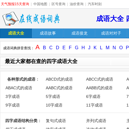
天气预报15天查询
|
中国地图
|
区号查询
|
油价查询
|
汽车时刻
成语大全 
成语大全
成语故事
成语接龙
成语对对子
A
B
C
D
E
F
G
H
J
K
L
M
N
O
P
成语词典拼音查找：
最近大家都在查的四字成语大全
各种形式的成语
：
ABCD式的成语
ABCC式的成语
ABAC式的成语
AABC式的成语
AABB式的成语
3字成语
5字成语
6字成语
9字成语
10字成语
11字成语
四字成语结构分类
：
复句式成语
并列式成语