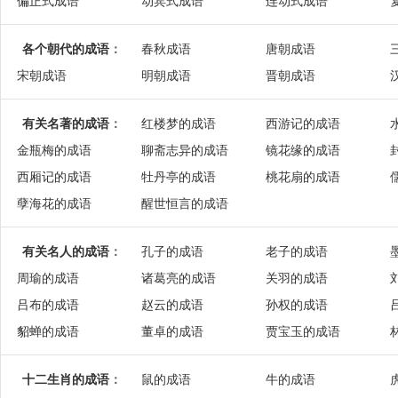
偏正式成语
动宾式成语
连动式成语
各个朝代的成语
：
春秋成语
唐朝成语
宋朝成语
明朝成语
晋朝成语
有关名著的成语
：
红楼梦的成语
西游记的成语
金瓶梅的成语
聊斋志异的成语
镜花缘的成语
西厢记的成语
牡丹亭的成语
桃花扇的成语
孽海花的成语
醒世恒言的成语
有关名人的成语
：
孔子的成语
老子的成语
周瑜的成语
诸葛亮的成语
关羽的成语
吕布的成语
赵云的成语
孙权的成语
貂蝉的成语
董卓的成语
贾宝玉的成语
十二生肖的成语
：
鼠的成语
牛的成语