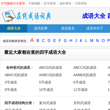
天气预报15天查询
|
中国地图
|
区号查询
|
油价查询
|
汽车时刻
成语大全 
成语大全
成语故事
成语接龙
成语对对子
A
B
C
D
E
F
G
H
J
K
L
M
N
O
P
成语词典拼音查找：
最近大家都在查的四字成语大全
各种形式的成语
：
ABCD式的成语
ABCC式的成语
ABAC式的成语
AABC式的成语
AABB式的成语
3字成语
5字成语
6字成语
9字成语
10字成语
11字成语
四字成语结构分类
：
复句式成语
并列式成语