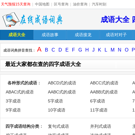
天气预报15天查询
|
中国地图
|
区号查询
|
油价查询
|
汽车时刻
成语大全 
成语大全
成语故事
成语接龙
成语对对子
A
B
C
D
E
F
G
H
J
K
L
M
N
O
P
成语词典拼音查找：
最近大家都在查的四字成语大全
各种形式的成语
：
ABCD式的成语
ABCC式的成语
ABAC式的成语
AABC式的成语
AABB式的成语
3字成语
5字成语
6字成语
9字成语
10字成语
11字成语
四字成语结构分类
：
复句式成语
并列式成语