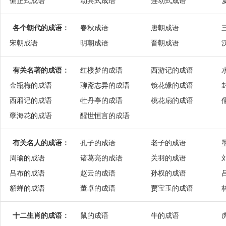
偏正式成语
动宾式成语
连动式成语
各个朝代的成语
：
春秋成语
唐朝成语
宋朝成语
明朝成语
晋朝成语
有关名著的成语
：
红楼梦的成语
西游记的成语
金瓶梅的成语
聊斋志异的成语
镜花缘的成语
西厢记的成语
牡丹亭的成语
桃花扇的成语
孽海花的成语
醒世恒言的成语
有关名人的成语
：
孔子的成语
老子的成语
周瑜的成语
诸葛亮的成语
关羽的成语
吕布的成语
赵云的成语
孙权的成语
貂蝉的成语
董卓的成语
贾宝玉的成语
十二生肖的成语
：
鼠的成语
牛的成语