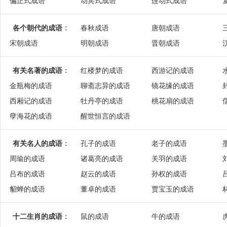
偏正式成语
动宾式成语
连动式成语
各个朝代的成语
：
春秋成语
唐朝成语
宋朝成语
明朝成语
晋朝成语
有关名著的成语
：
红楼梦的成语
西游记的成语
金瓶梅的成语
聊斋志异的成语
镜花缘的成语
西厢记的成语
牡丹亭的成语
桃花扇的成语
孽海花的成语
醒世恒言的成语
有关名人的成语
：
孔子的成语
老子的成语
周瑜的成语
诸葛亮的成语
关羽的成语
吕布的成语
赵云的成语
孙权的成语
貂蝉的成语
董卓的成语
贾宝玉的成语
十二生肖的成语
：
鼠的成语
牛的成语