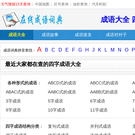
天气预报15天查询
|
中国地图
|
区号查询
|
油价查询
|
汽车时刻
成语大全 
成语大全
成语故事
成语接龙
成语对对子
A
B
C
D
E
F
G
H
J
K
L
M
N
O
P
成语词典拼音查找：
最近大家都在查的四字成语大全
各种形式的成语
：
ABCD式的成语
ABCC式的成语
ABAC式的成语
AABC式的成语
AABB式的成语
3字成语
5字成语
6字成语
9字成语
10字成语
11字成语
四字成语结构分类
：
复句式成语
并列式成语