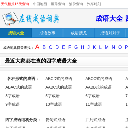
天气预报15天查询
|
中国地图
|
区号查询
|
油价查询
|
汽车时刻
成语大全 
成语大全
成语故事
成语接龙
成语对对子
A
B
C
D
E
F
G
H
J
K
L
M
N
O
P
成语词典拼音查找：
最近大家都在查的四字成语大全
各种形式的成语
：
ABCD式的成语
ABCC式的成语
ABAC式的成语
AABC式的成语
AABB式的成语
3字成语
5字成语
6字成语
9字成语
10字成语
11字成语
四字成语结构分类
：
复句式成语
并列式成语