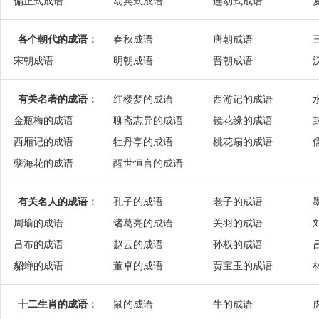
偏正式成语
动宾式成语
连动式成语
各个朝代的成语
：
春秋成语
唐朝成语
宋朝成语
明朝成语
晋朝成语
有关名著的成语
：
红楼梦的成语
西游记的成语
金瓶梅的成语
聊斋志异的成语
镜花缘的成语
西厢记的成语
牡丹亭的成语
桃花扇的成语
孽海花的成语
醒世恒言的成语
有关名人的成语
：
孔子的成语
老子的成语
周瑜的成语
诸葛亮的成语
关羽的成语
吕布的成语
赵云的成语
孙权的成语
貂蝉的成语
董卓的成语
贾宝玉的成语
十二生肖的成语
：
鼠的成语
牛的成语