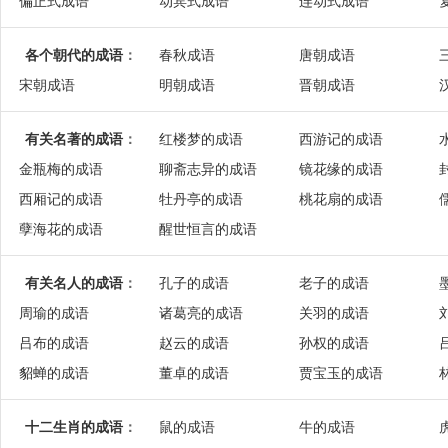
偏正式成语
动宾式成语
连动式成语
各个朝代的成语
：
春秋成语
唐朝成语
宋朝成语
明朝成语
晋朝成语
有关名著的成语
：
红楼梦的成语
西游记的成语
金瓶梅的成语
聊斋志异的成语
镜花缘的成语
西厢记的成语
牡丹亭的成语
桃花扇的成语
孽海花的成语
醒世恒言的成语
有关名人的成语
：
孔子的成语
老子的成语
周瑜的成语
诸葛亮的成语
关羽的成语
吕布的成语
赵云的成语
孙权的成语
貂蝉的成语
董卓的成语
贾宝玉的成语
十二生肖的成语
：
鼠的成语
牛的成语