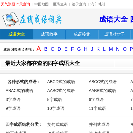
天气预报15天查询
|
中国地图
|
区号查询
|
油价查询
|
汽车时刻
成语大全 
成语大全
成语故事
成语接龙
成语对对子
A
B
C
D
E
F
G
H
J
K
L
M
N
O
P
成语词典拼音查找：
最近大家都在查的四字成语大全
各种形式的成语
：
ABCD式的成语
ABCC式的成语
ABAC式的成语
AABC式的成语
AABB式的成语
3字成语
5字成语
6字成语
9字成语
10字成语
11字成语
四字成语结构分类
：
复句式成语
并列式成语