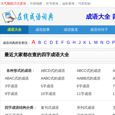
天气预报15天查询
|
中国地图
|
区号查询
|
油价查询
|
汽车时刻
成语大全 
成语大全
成语故事
成语接龙
成语对对子
A
B
C
D
E
F
G
H
J
K
L
M
N
O
P
成语词典拼音查找：
最近大家都在查的四字成语大全
各种形式的成语
：
ABCD式的成语
ABCC式的成语
ABAC式的成语
AABC式的成语
AABB式的成语
3字成语
5字成语
6字成语
9字成语
10字成语
11字成语
四字成语结构分类
：
复句式成语
并列式成语