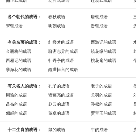
偏正式成语
动宾式成语
连动式成语
各个朝代的成语
：
春秋成语
唐朝成语
宋朝成语
明朝成语
晋朝成语
有关名著的成语
：
红楼梦的成语
西游记的成语
金瓶梅的成语
聊斋志异的成语
镜花缘的成语
西厢记的成语
牡丹亭的成语
桃花扇的成语
孽海花的成语
醒世恒言的成语
有关名人的成语
：
孔子的成语
老子的成语
周瑜的成语
诸葛亮的成语
关羽的成语
吕布的成语
赵云的成语
孙权的成语
貂蝉的成语
董卓的成语
贾宝玉的成语
十二生肖的成语
：
鼠的成语
牛的成语