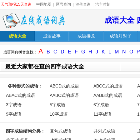
天气预报15天查询
|
中国地图
|
区号查询
|
油价查询
|
汽车时刻
成语大全 
成语大全
成语故事
成语接龙
成语对对子
A
B
C
D
E
F
G
H
J
K
L
M
N
O
P
成语词典拼音查找：
最近大家都在查的四字成语大全
各种形式的成语
：
ABCD式的成语
ABCC式的成语
ABAC式的成语
AABC式的成语
AABB式的成语
3字成语
5字成语
6字成语
9字成语
10字成语
11字成语
四字成语结构分类
：
复句式成语
并列式成语