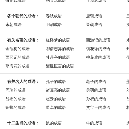
偏正式成语
动宾式成语
连动式成语
各个朝代的成语
：
春秋成语
唐朝成语
宋朝成语
明朝成语
晋朝成语
有关名著的成语
：
红楼梦的成语
西游记的成语
金瓶梅的成语
聊斋志异的成语
镜花缘的成语
西厢记的成语
牡丹亭的成语
桃花扇的成语
孽海花的成语
醒世恒言的成语
有关名人的成语
：
孔子的成语
老子的成语
周瑜的成语
诸葛亮的成语
关羽的成语
吕布的成语
赵云的成语
孙权的成语
貂蝉的成语
董卓的成语
贾宝玉的成语
十二生肖的成语
：
鼠的成语
牛的成语